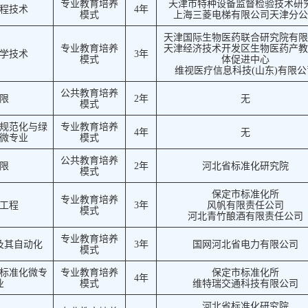
专业教育培养
天津市特种设备监督检验技术研
程技术
4年
模式
上海三菱电梯有限公司天津分公
天津国际生物医药联合研究院有限
专业教育培养
天津经济技术开发区生物医药产教
学技术
3年
模式
体促进中心
维视医疗信息科技(山东)有限公
公共教育培养
限
2年
无
模式
规范化与绿
专业教育培养
4年
无
微专业
模式
公共教育培养
限
2年
河北省标准化研究院
模式
保定市标准化所
专业教育培养
工程
3年
风帆有限责任公司
模式
河北青竹酿酒有限责任公司
专业教育培养
及其自动化
3年
国网河北省电力有限公司
模式
标准化微专
专业教育培养
保定市标准化所
4年
业
模式
维特瑞交通科技有限公司
河北省标准化研究院