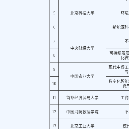
5
北京科技大学
环境
6
新能源科
7
不
中央财经大学
可持续发晨(
8
化微
现代中餐工
9
专
中国农业大学
数字化智能
10
微
11
首都经济贸易大学
工商
12
中国消防救授学院
不
13
北京工业大学
统