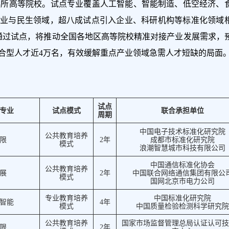
253所高等院校。试点专业覆盖人工智能、智能制造、低空经济、
业与民生领域，超八成试点引入企业、科研机构等标准化领域
。通过试点，将推动全国各地区高等院校精准对接产业发展需求，
合型人才近4万名，有效缓解重点产业领域急需人才短缺的局面
试点
专业
试点模式
联合承担单位
周期
中国电子技术标准化研究院
公共教育培养
限
2年
成都市标准化研究院
模式
浪潮智慧城市科技有限公司
中国通信标准化协会
公共教育培养
展
2年
中国联合网络通信集团有限公
模式
国网北京市电力公司
专业教育培养
中国标准化研究院
智能
4年
模式
中国质量检验检测科学研究院
公共教育培养
国家市场监督管理总局认证认可技
限
2年