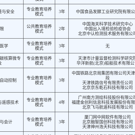
专业教育培养
量与安全
3年
中国食品发酵工业研究院有限公
模式
中国海关科学技术研究中心
公共教育培养
限
2年
中国出入境检验检疫协会
模式
北京中认检测技术服务有限公
专业教育培养
医学
3年
无
模式
碳核算微专
专业教育培养
天津市计量监督检测科学研究
3年
业
模式
华洋新航(北京)船舶技术有限公
中国铁路北京局集团有限公司天津
专业教育培养
段
自动控制
3年
模式
天津铁路信号有限责任公司
北京京东乾石科技有限公司
广州南方测绘科技股份有限公
专业教育培养
与遥感技术
4年
福建金创利信息科技发展股份有限
模式
北京飞马航遥科技有限公司
厦门网中网软件有限公司
专业教育培养
与会计
3年
北京融智国创科技有限公司
模式
天津神州浩天科技有限公司