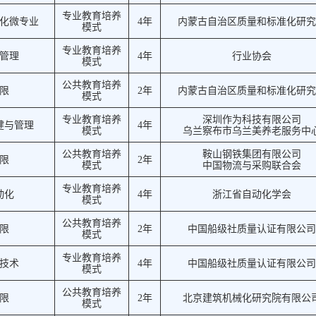
专业教育培养
化微专业
4年
内蒙古自治区质量和标准化研究
模式
专业教育培养
管理
4年
行业协会
模式
公共教育培养
限
2年
内蒙古自治区质量和标准化研究
模式
专业教育培养
深圳作为科技有限公司
健与管理
4年
模式
乌兰察布市乌兰美养老服务中
公共教育培养
鞍山钢铁集团有限公司
限
2年
模式
中国物流与采购联合会
专业教育培养
动化
4年
浙江省自动化学会
模式
公共教育培养
限
2年
中国船级社质量认证有限公司
模式
专业教育培养
技术
4年
中国船级社质量认证有限公司
模式
公共教育培养
限
2年
北京建筑机械化研究院有限公
模式