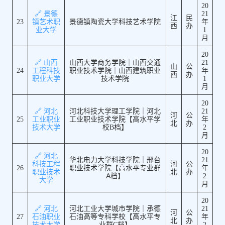
20
🔗 景德
21
江
民
23
镇艺术职
景德镇陶瓷大学科技艺术学院
年
西
办
业大学
1
月
20
🔗 山西
山西大学商务学院｜山西交通
21
山
公
24
工程科技
职业技术学院｜山西建筑职业
年
西
办
职业大学
技术学院
1
月
20
🔗 河北
河北科技大学理工学院｜河北
21
河
公
25
工业职业
工业职业技术学院【高水平学
年
北
办
技术大学
校B档】
2
月
20
🔗 河北
华北电力大学科技学院｜邢台
21
科技工程
河
公
26
职业技术学院【高水平专业群
年
职业技术
北
办
A档】
2
大学
月
20
🔗 河北
河北工业大学城市学院｜承德
21
河
公
27
石油职业
石油高等专科学校【高水平专
年
北
办
技术大学
业群C档】
2