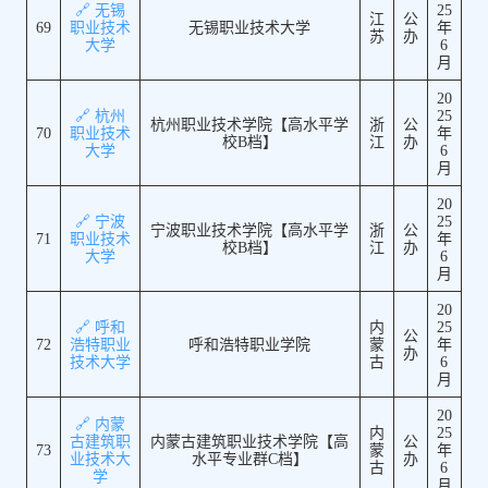
🔗 无锡
25
江
公
69
职业技术
无锡职业技术大学
年
苏
办
大学
6
月
20
🔗 杭州
25
杭州职业技术学院【高水平学
浙
公
70
职业技术
年
校B档】
江
办
大学
6
月
20
🔗 宁波
25
宁波职业技术学院【高水平学
浙
公
71
职业技术
年
校B档】
江
办
大学
6
月
20
🔗 呼和
内
25
公
72
浩特职业
呼和浩特职业学院
蒙
年
办
技术大学
古
6
月
20
🔗 内蒙
内
25
古建筑职
内蒙古建筑职业技术学院【高
公
73
蒙
年
业技术大
水平专业群C档】
办
古
6
学
月