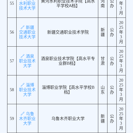
黄河水利职业技术学院【高水
河
公
55
水利职业
年
平学校A档】
南
办
技术大学
3
月
20
🔗 新疆
25
新
公
56
交通职业
新疆交通职业技术学院
年
疆
办
技术大学
3
月
20
🔗 酒泉
25
酒泉职业技术学院【高水平专
甘
公
57
职业技术
年
业群B档】
肃
办
大学
3
月
20
🔗 淄博
25
淄博职业学院【高水平学校B
山
公
58
职业技术
年
档】
东
办
大学
3
月
20
🔗 乌鲁
25
新
公
59
木齐职业
乌鲁木齐职业大学
年
疆
办
大学
3
月