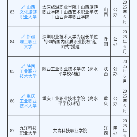
20
🔗 山西
太原旅游职业学院｜山西旅游
25
山
公
83
文化旅游
职业学院｜山西艺术职业学院
年
西
办
职业大学
｜山西青年职业学院
6
月
20
🔗 新疆
深圳职业技术大学为组长单位
25
兵
公
84
理工职业
的30所国内优质职业院校“组
年
团
办
大学
团式”援建
6
月
20
🔗 陕西
25
陕西工业职业技术学院【高水
陕
公
85
工业职业
年
平学校A档】
西
办
技术大学
6
月
20
🔗 重庆
25
重庆工业职业技术学院【高水
重
公
86
工业职业
年
平学校B档】
庆
办
技术大学
6
月
20
25
九江科技
江
民
87
共青科技职业学院
年
职业大学
西
办
6