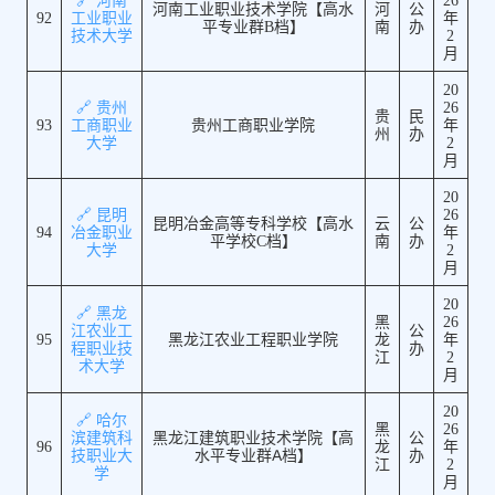
🔗 河南
26
河南工业职业技术学院【高水
河
公
92
工业职业
年
平专业群B档】
南
办
技术大学
2
月
20
🔗 贵州
26
贵
民
93
工商职业
贵州工商职业学院
年
州
办
大学
2
月
20
🔗 昆明
26
昆明冶金高等专科学校【高水
云
公
94
冶金职业
年
平学校C档】
南
办
大学
2
月
20
🔗 黑龙
黑
26
江农业工
公
95
黑龙江农业工程职业学院
龙
年
程职业技
办
江
2
术大学
月
20
🔗 哈尔
黑
26
滨建筑科
黑龙江建筑职业技术学院【高
公
96
龙
年
技职业大
水平专业群A档】
办
江
2
学
月