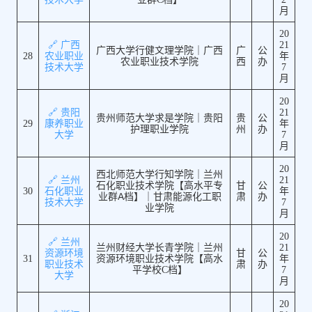
月
20
🔗 广西
21
广西大学行健文理学院｜广西
广
公
28
农业职业
年
农业职业技术学院
西
办
技术大学
7
月
20
🔗 贵阳
21
贵州师范大学求是学院｜贵阳
贵
公
29
康养职业
年
护理职业学院
州
办
大学
7
月
20
西北师范大学行知学院｜兰州
🔗 兰州
21
石化职业技术学院【高水平专
甘
公
30
石化职业
年
业群A档】｜甘肃能源化工职
肃
办
技术大学
7
业学院
月
20
🔗 兰州
兰州财经大学长青学院｜兰州
21
资源环境
甘
公
31
资源环境职业技术学院【高水
年
职业技术
肃
办
平学校C档】
7
大学
月
20