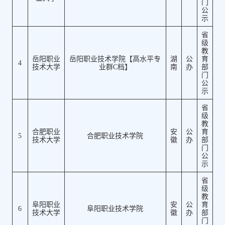
门
公
示
省
级
教
岳阳职业
岳阳职业技术学院【高水平专
湖
公
育
4
技术大学
业群C档】
南
办
部
门
公
示
省
级
教
合肥职业
安
公
育
5
合肥职业技术学院
技术大学
徽
办
部
门
公
示
省
级
教
阜阳职业
安
公
育
6
阜阳职业技术学院
技术大学
徽
办
部
门