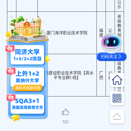
公
示
省
级
教
厦门海洋
福
公
育
7
厦门海洋职业技术学院
职业大学
建
办
部
门
公
示
扫码关注
省
级
教
广西建设
广西建设职业技术学院【高水
广
公
育
8
职业技术
平专业群C档】
西
办
部
大学
门
公
示
322