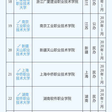
18
浙江广厦建设职业技术学院
年
职业技术
江
办
1
大学
月
20
🔗 南京
20
江
公
19
工业职业
南京工业职业技术学院
年
苏
办
技术大学
1
月
20
🔗 新疆
20
新
民
20
天山职业
新疆天山职业技术学院
年
疆
办
技术大学
1
月
20
🔗 上海
20
上
民
21
中侨职业
上海中侨职业技术学院
年
海
办
技术大学
1
月
20
🔗 湖南
20
湖
民
22
软件职业
湖南软件职业学院
年
南
办
技术大学
7
月