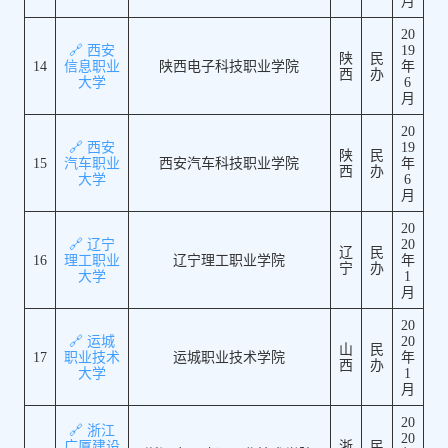
月
20
🔗 西安
19
陕
民
14
信息职业
陕西电子科技职业学院
年
西
办
大学
6
月
20
🔗 西安
19
陕
民
15
汽车职业
西安汽车科技职业学院
年
西
办
大学
6
月
20
🔗 辽宁
20
辽
民
16
理工职业
辽宁理工职业学院
年
宁
办
大学
1
月
20
🔗 运城
20
山
民
17
职业技术
运城职业技术学院
年
西
办
大学
1
月
20
🔗 浙江
20
广厦建设
浙
民