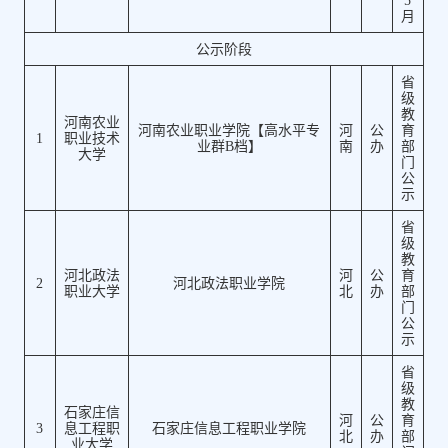
5
月
公示阶段
省
级
教
河南农业
河南农业职业学院【高水平专
河
公
育
1
职业技术
业群B档】
南
办
部
大学
门
公
示
省
级
教
河北政法
河
公
育
2
河北政法职业学院
职业大学
北
办
部
门
公
示
省
级
教
石家庄信
河
公
育
3
息工程职
石家庄信息工程职业学院
北
办
部
业大学