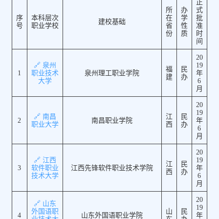
正
所
办
式
序
本科层次
在
学
批
建校基础
号
职业学校
省
性
准
份
质
时
间
20
🔗 泉州
19
福
民
1
职业技术
泉州理工职业学院
年
建
办
大学
6
月
20
19
🔗 南昌
江
民
2
南昌职业学院
年
职业大学
西
办
6
月
20
🔗 江西
19
江
民
3
软件职业
江西先锋软件职业技术学院
年
西
办
技术大学
6
月
20
🔗 山东
19
外国语职
山
民
4
山东外国语职业学院
年