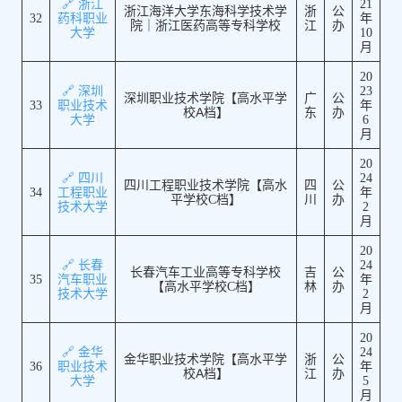
🔗 浙江
21
浙江海洋大学东海科学技术学
浙
公
32
药科职业
年
院｜浙江医药高等专科学校
江
办
大学
10
月
20
🔗 深圳
23
深圳职业技术学院【高水平学
广
公
33
职业技术
年
校A档】
东
办
大学
6
月
20
🔗 四川
24
四川工程职业技术学院【高水
四
公
34
工程职业
年
平学校C档】
川
办
技术大学
2
月
20
🔗 长春
24
长春汽车工业高等专科学校
吉
公
35
汽车职业
年
【高水平学校C档】
林
办
技术大学
2
月
20
🔗 金华
24
金华职业技术学院【高水平学
浙
公
36
职业技术
年
校A档】
江
办
大学
5
月