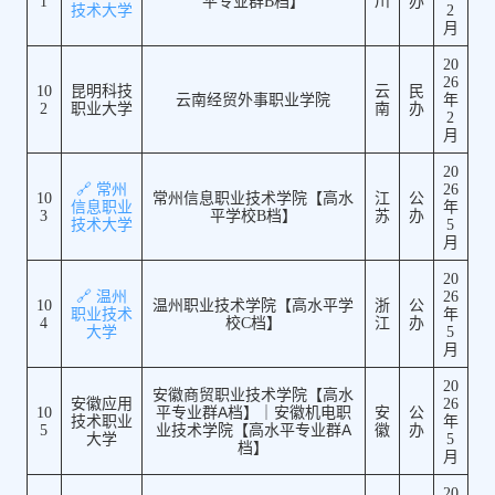
1
平专业群B档】
川
办
技术大学
2
月
20
26
10
昆明科技
云
民
云南经贸外事职业学院
年
2
职业大学
南
办
2
月
20
🔗 常州
26
10
常州信息职业技术学院【高水
江
公
信息职业
年
3
平学校B档】
苏
办
技术大学
5
月
20
🔗 温州
26
10
温州职业技术学院【高水平学
浙
公
职业技术
年
4
校C档】
江
办
大学
5
月
20
安徽商贸职业技术学院【高水
安徽应用
26
10
平专业群A档】｜安徽机电职
安
公
技术职业
年
5
业技术学院【高水平专业群A
徽
办
大学
5
档】
月
20