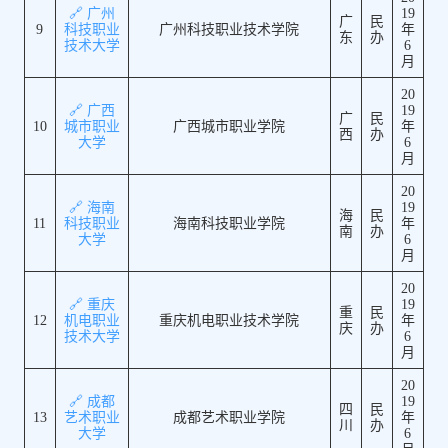
🔗 广州
19
广
民
9
科技职业
广州科技职业技术学院
年
东
办
技术大学
6
月
20
🔗 广西
19
广
民
10
城市职业
广西城市职业学院
年
西
办
大学
6
月
20
🔗 海南
19
海
民
11
科技职业
海南科技职业学院
年
南
办
大学
6
月
20
🔗 重庆
19
重
民
12
机电职业
重庆机电职业技术学院
年
庆
办
技术大学
6
月
20
🔗 成都
19
四
民
13
艺术职业
成都艺术职业学院
年
川
办
大学
6