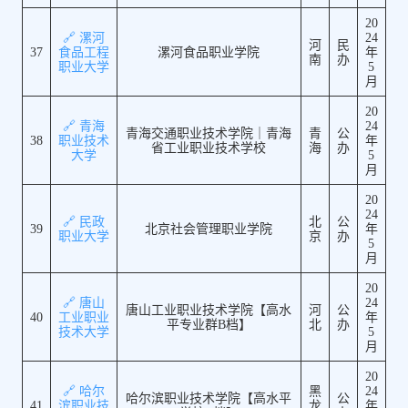
20
🔗 漯河
24
河
民
37
食品工程
漯河食品职业学院
年
南
办
职业大学
5
月
20
🔗 青海
24
青海交通职业技术学院｜青海
青
公
38
职业技术
年
省工业职业技术学校
海
办
大学
5
月
20
24
🔗 民政
北
公
39
北京社会管理职业学院
年
职业大学
京
办
5
月
20
🔗 唐山
24
唐山工业职业技术学院【高水
河
公
40
工业职业
年
平专业群B档】
北
办
技术大学
5
月
20
🔗 哈尔
黑
24
哈尔滨职业技术学院【高水平
公
41
滨职业技
龙
年