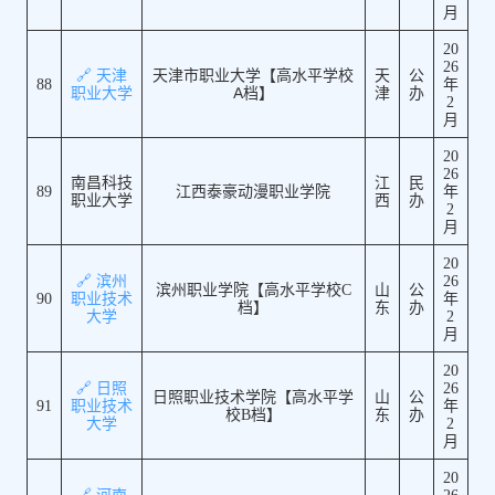
月
20
26
🔗 天津
天津市职业大学【高水平学校
天
公
88
年
职业大学
A档】
津
办
2
月
20
26
南昌科技
江
民
89
江西泰豪动漫职业学院
年
职业大学
西
办
2
月
20
🔗 滨州
26
滨州职业学院【高水平学校C
山
公
90
职业技术
年
档】
东
办
大学
2
月
20
🔗 日照
26
日照职业技术学院【高水平学
山
公
91
职业技术
年
校B档】
东
办
大学
2
月
20