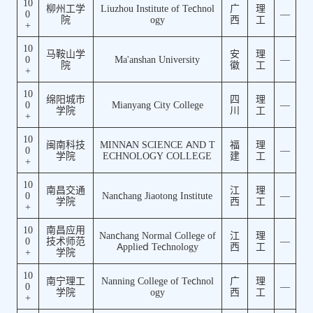
10
柳州工学
Liuzhou Institute of Technol
广
理
0
—
院
ogy
西
工
+
10
马鞍山学
安
理
0
Ma'anshan University
—
院
徽
工
+
10
绵阳城市
四
理
0
Mianyang City College
—
学院
川
工
+
10
闽南科技
MINNAN SCIENCE AND T
福
理
0
—
学院
ECHNOLOGY COLLEGE
建
工
+
10
南昌交通
江
理
0
Nanchang Jiaotong Institute
—
学院
西
工
+
10
南昌应用
Nanchang Normal College of
江
理
0
技术师范
—
Applied Technology
西
工
+
学院
10
南宁理工
Nanning College of Technol
广
理
0
—
学院
ogy
西
工
+