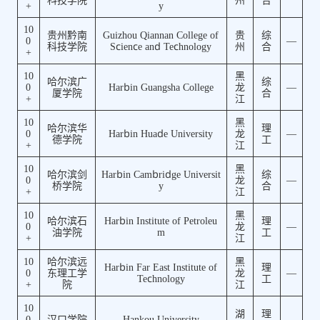
科技学院
州
合
+
y
10
贵州黔南
Guizhou Qiannan College of
贵
综
0
—
科技学院
Science and Technology
州
合
+
10
黑
哈尔滨广
综
0
Harbin Guangsha College
龙
—
厦学院
合
+
江
10
黑
哈尔滨华
理
0
Harbin Huade University
龙
—
德学院
工
+
江
10
黑
哈尔滨剑
Harbin Cambridge Universit
综
0
龙
—
桥学院
y
合
+
江
10
黑
哈尔滨石
Harbin Institute of Petroleu
理
0
龙
—
油学院
m
工
+
江
10
哈尔滨远
黑
Harbin Far East Institute of
理
0
东理工学
龙
—
Technology
工
+
院
江
10
湖
理
0
汉口学院
Hankou University
—