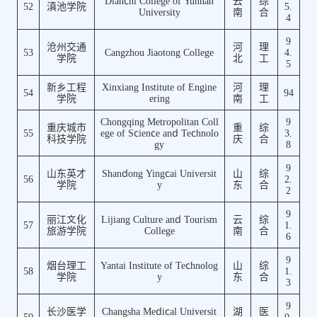
Dianchi College of Yunnan
云
综
52
滇池学院
5.
University
南
合
4
9
沧州交通
河
理
53
Cangzhou Jiaotong College
4.
学院
北
工
5
新乡工程
Xinxiang Institute of Engine
河
理
54
94
学院
ering
南
工
Chongqing Metropolitan Coll
9
重庆城市
重
综
55
ege of Science and Technolo
3.
科技学院
庆
合
gy
8
9
山东英才
Shandong Yingcai Universit
山
综
56
2.
学院
y
东
合
2
9
丽江文化
Lijiang Culture and Tourism
云
综
57
1.
旅游学院
College
南
合
6
9
烟台理工
Yantai Institute of Technolog
山
综
58
1.
学院
y
东
合
3
9
长沙医学
Changsha Medical Universit
湖
医