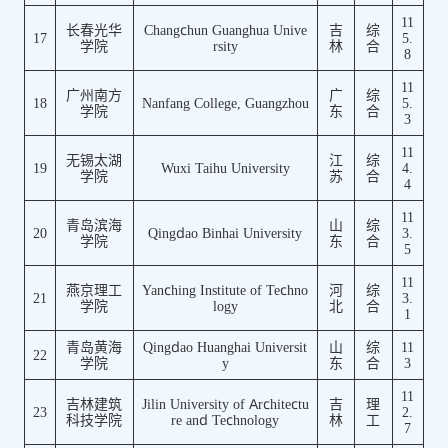
11
长春光华
Changchun Guanghua Unive
吉
综
17
5.
学院
rsity
林
合
8
11
广州南方
广
综
18
Nanfang College, Guangzhou
5.
学院
东
合
3
11
无锡太湖
江
综
19
Wuxi Taihu University
4.
学院
苏
合
4
11
青岛滨海
山
综
20
Qingdao Binhai University
3.
学院
东
合
5
11
燕京理工
Yanching Institute of Techno
河
综
21
3.
学院
logy
北
合
1
青岛黄海
Qingdao Huanghai Universit
山
综
11
22
学院
y
东
合
3
11
吉林建筑
Jilin University of Architectu
吉
理
23
2.
科技学院
re and Technology
林
工
7