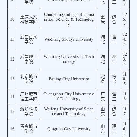
学院
北
工
7
Chongqing College of Huma
12
重庆人文
重
综
10
nities, Science & Technolog
5.
科技学院
庆
合
y
7
12
武昌首义
湖
理
11
Wuchang Shouyi University
4.
学院
北
工
4
12
武昌理工
Wuchang University of Tech
湖
理
12
3.
学院
nology
北
工
4
11
北京城市
北
综
13
Beijing City University
8.
学院
京
合
5
广州城市
Guangzhou City University o
广
理
11
14
理工学院
f Technology
东
工
8
潍坊科技
Weifang University of Scien
山
综
11
15
学院
ce and Technology
东
合
7
11
青岛城市
山
理
16
Qingdao City University
6.
学院
东
工
2