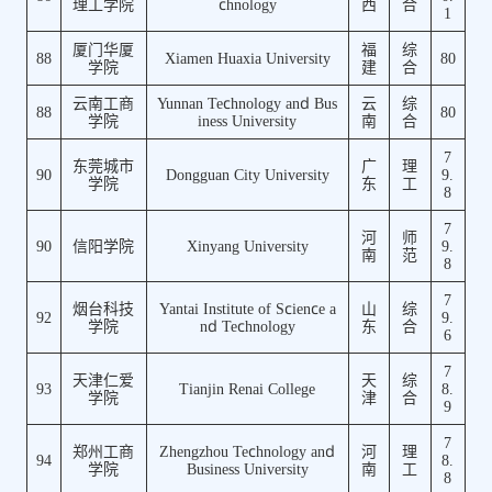
理工学院
chnology
西
合
1
厦门华厦
福
综
88
Xiamen Huaxia University
80
学院
建
合
云南工商
Yunnan Technology and Bus
云
综
88
80
学院
iness University
南
合
7
东莞城市
广
理
90
Dongguan City University
9.
学院
东
工
8
7
河
师
90
信阳学院
Xinyang University
9.
南
范
8
7
烟台科技
Yantai Institute of Science a
山
综
92
9.
学院
nd Technology
东
合
6
7
天津仁爱
天
综
93
Tianjin Renai College
8.
学院
津
合
9
7
郑州工商
Zhengzhou Technology and
河
理
94
8.
学院
Business University
南
工
8