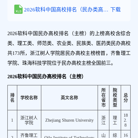
2026软科中国高校排名（民办类高校
下载
主榜）
2026软科中国民办高校排名（主榜）的上榜高校含综合
类、理工类、师范类、农业类、民族类、医药类民办高校
共173所，浙江树人学院居民办高校主榜榜首，齐鲁理工
学院、珠海科技学院位于民办高校主榜全国前三。
2026软科中国民办高校排名（主榜）
所
院
排
在
校
总
学校名称
英文名称
名
省
类
分
市
型
18
浙江树人
浙
理
1
Zhejiang Shuren University
2.
学院
江
工
8
齐鲁理工
山
综
16
2
Qilu Institute of Technology