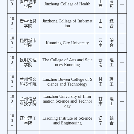
晋中健康
山
医
0
Jinzhong College of Health
—
学院
西
药
+
10
晋中信息
Jinzhong College of Informat
山
综
0
—
学院
ion
西
合
+
10
昆明城市
云
综
0
Kunming City University
—
学院
南
合
+
10
昆明文理
The College of Arts and Scie
云
理
0
—
学院
nces·Kunming
南
工
+
10
兰州博文
Lanzhou Bowen College of S
甘
理
0
—
科技学院
cience and Technology
肃
工
+
10
Lanzhou University of Infor
兰州信息
甘
理
0
mation Science and Technol
—
科技学院
肃
工
+
ogy
10
辽宁理工
Liaoning Institute of Science
辽
综
0
—
学院
and Engineering
宁
合
+