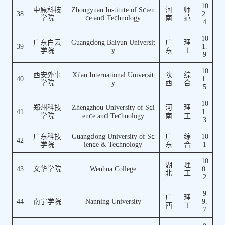
10
中原科技
Zhongyuan Institute of Scien
河
师
38
2.
学院
ce and Technology
南
范
4
10
广东白云
Guangdong Baiyun Universit
广
理
39
1.
学院
y
东
工
9
10
西安外事
Xi'an International Universit
陕
综
40
1.
学院
y
西
合
5
10
郑州科技
Zhengzhou University of Sci
河
理
41
1.
学院
ence and Technology
南
工
3
广东科技
Guangdong University of Sc
广
综
10
42
学院
ience & Technology
东
合
1
10
湖
理
43
文华学院
Wenhua College
0.
北
工
2
9
广
理
44
南宁学院
Nanning University
9.
西
工
7