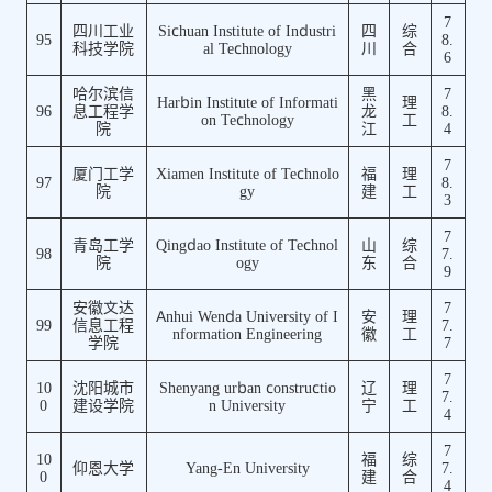
7
四川工业
Sichuan Institute of Industri
四
综
95
8.
科技学院
al Technology
川
合
6
哈尔滨信
黑
7
Harbin Institute of Informati
理
96
息工程学
龙
8.
on Technology
工
院
江
4
7
厦门工学
Xiamen Institute of Technolo
福
理
97
8.
院
gy
建
工
3
7
青岛工学
Qingdao Institute of Technol
山
综
98
7.
院
ogy
东
合
9
安徽文达
7
Anhui Wenda University of I
安
理
99
信息工程
7.
nformation Engineering
徽
工
学院
7
7
10
沈阳城市
Shenyang urban constructio
辽
理
7.
0
建设学院
n University
宁
工
4
7
10
福
综
仰恩大学
Yang-En University
7.
0
建
合
4