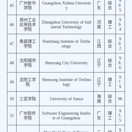
9
广州新华
Guangzhou Xinhua Universit
广
综
45
9.
学院
y
东
合
5
郑州工业
9
Zhengzhou University of Ind
河
理
46
应用技术
9.
ustrial Technology
南
工
学院
4
9
南昌理工
Nanchang Institute of Techn
江
综
47
9.
学院
ology
西
合
2
9
沈阳城市
辽
综
48
Shenyang City University
8.
学院
宁
合
6
9
沈阳工学
Shenyang Institute of Techno
辽
理
49
7.
院
logy
宁
工
9
海
综
50
三亚学院
University of Sanya
96
南
合
9
广州软件
Software Engineering Institu
广
理
51
5.
学院
te of Guangzhou
东
工
5
9