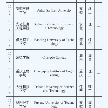
10
安徽三联
安
理
0
Anhui Sanlian University
—
学院
徽
工
+
10
安徽信息
Anhui Institute of Informatio
安
理
0
—
工程学院
n Technology
徽
工
+
10
保定理工
Baoding University of Techn
河
综
0
—
学院
ology
北
合
+
10
湖
综
0
常德学院
Changde College
—
南
合
+
10
重庆工程
Chongqing Institute of Engin
重
理
0
—
学院
eering
庆
工
+
10
大连科技
Dalian University of Science
辽
理
0
—
学院
and Technology
宁
工
+
10
阜阳理工
Fuyang University of Techno
安
综
0
—
学院
logy
徽
合