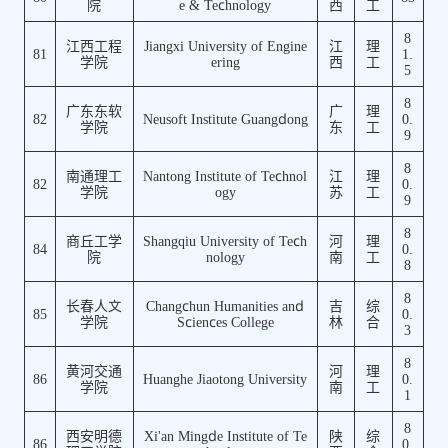
院
e & Technology
西
工
8
江西工程
Jiangxi University of Engine
江
理
81
1.
学院
ering
西
工
5
8
广东东软
广
理
82
Neusoft Institute Guangdong
0.
学院
东
工
9
8
南通理工
Nantong Institute of Technol
江
理
82
0.
学院
ogy
苏
工
9
8
商丘工学
Shangqiu University of Tech
河
理
84
0.
院
nology
南
工
8
8
长春人文
Changchun Humanities and
吉
综
85
0.
学院
Sciences College
林
合
3
8
黄河交通
河
理
86
Huanghe Jiaotong University
0.
学院
南
工
1
8
西安明德
Xi'an Mingde Institute of Te
陕
综
86
0.