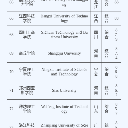
66
龙
88
方学院
ng
合
江
江西科技
Jiangxi University of Techno
江
综
66
88
学院
logy
西
合
8
四川工商
Sichuan Technology and Bu
四
综
68
7.
学院
siness University
川
合
9
8
河
综
69
商丘学院
Shangqiu University
7.
南
合
4
8
宁夏理工
Ningxia Institute of Science
宁
综
70
6.
学院
and Technology
夏
合
8
8
郑州西亚
河
综
71
Sias University
6.
斯学院
南
合
2
8
潍坊理工
Weifeng Institute of Technol
山
综
72
5.
学院
ogy
东
合
7
8
湛江科技
Zhanjiang University of Scie
广
综
73
5.