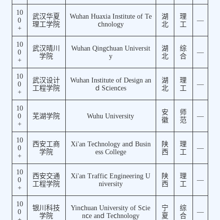
10
武汉华夏
Wuhan Huaxia Institute of Te
湖
理
0
—
理工学院
chnology
北
工
+
10
武汉晴川
Wuhan Qingchuan Universit
湖
综
0
—
学院
y
北
合
+
10
武汉设计
Wuhan Institute of Design an
湖
理
0
—
工程学院
d Sciences
北
工
+
10
安
师
0
芜湖学院
Wuhu University
—
徽
范
+
10
西安工商
Xi'an Technology and Busin
陕
理
0
—
学院
ess College
西
工
+
10
西安交通
Xi'an Traffic Engineering U
陕
理
0
—
工程学院
niversity
西
工
+
10
银川科技
Yinchuan University of Scie
宁
综
0
—
学院
nce and Technology
夏
合
+