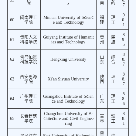
59
0.
院
y
南
药
7
9
闽南理工
Minnan University of Scienc
福
理
60
0.
学院
e and Technology
建
工
1
8
贵阳人文
Guiyang Institute of Humanit
贵
民
61
9.
科技学院
ies and Technology
州
族
5
8
青岛恒星
山
综
62
Hengxing University
8.
科技学院
东
合
7
8
西安思源
陕
理
62
Xi'an Siyuan University
8.
学院
西
工
7
8
广州理工
Guangzhou Institute of Scien
广
理
64
8.
学院
ce and Technology
东
工
6
Changchun University of Ar
8
长春建筑
吉
理
65
chitecture and Civil Enginee
8.
学院
林
工
ring
1
黑
黑龙江东
East University of Heilongjia
综