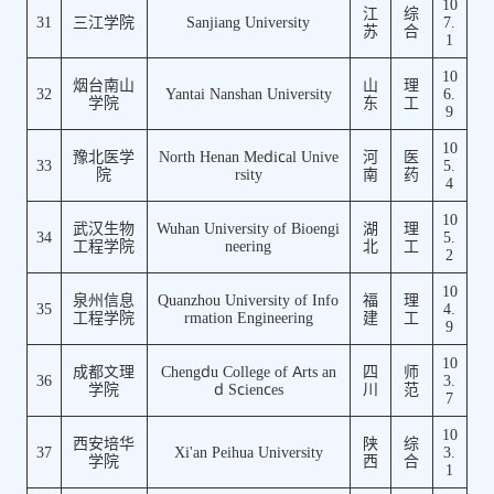
10
江
综
31
三江学院
Sanjiang University
7.
苏
合
1
10
烟台南山
山
理
32
Yantai Nanshan University
6.
学院
东
工
9
10
豫北医学
North Henan Medical Unive
河
医
33
5.
院
rsity
南
药
4
10
武汉生物
Wuhan University of Bioengi
湖
理
34
5.
工程学院
neering
北
工
2
10
泉州信息
Quanzhou University of Info
福
理
35
4.
工程学院
rmation Engineering
建
工
9
10
成都文理
Chengdu College of Arts an
四
师
36
3.
学院
d Sciences
川
范
7
10
西安培华
陕
综
37
Xi'an Peihua University
3.
学院
西
合
1