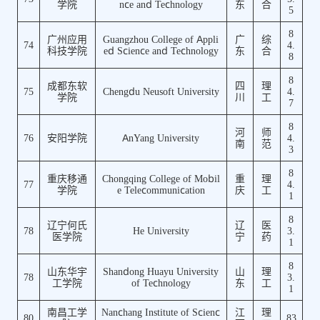
学院
nce and Technology
东
合
5
8
广州应用
Guangzhou College of Appli
广
综
74
4.
科技学院
ed Science and Technology
东
合
8
8
成都东软
四
理
75
Chengdu Neusoft University
4.
学院
川
工
7
8
河
师
76
安阳学院
AnYang University
4.
南
范
3
8
重庆移通
Chongqing College of Mobil
重
理
77
4.
学院
e Telecommunication
庆
工
1
8
辽宁何氏
辽
医
78
He University
3.
医学院
宁
药
1
8
山东华宇
Shandong Huayu University
山
理
78
3.
工学院
of Technology
东
工
1
南昌工学
Nanchang Institute of Scienc
江
理
80
83