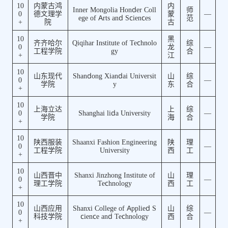
10
内蒙古鸿
内
Inner Mongolia Honder Coll
师
0
德文理学
蒙
—
ege of Arts and Sciences
范
+
院
古
10
黑
齐齐哈尔
Qiqihar Institute of Technolo
综
0
龙
—
工程学院
gy
合
+
江
10
山东现代
Shandong Xiandai Universit
山
综
0
—
学院
y
东
合
+
10
上海立达
上
综
0
Shanghai lida University
—
学院
海
合
+
10
陕西服装
Shaanxi Fashion Engineering
陕
理
0
—
工程学院
University
西
工
+
10
山西晋中
Shanxi Jinzhong Institute of
山
理
0
—
理工学院
Technology
西
工
+
10
山西应用
Shanxi College of Applied S
山
综
0
—
科技学院
cience and Technology
西
合
+