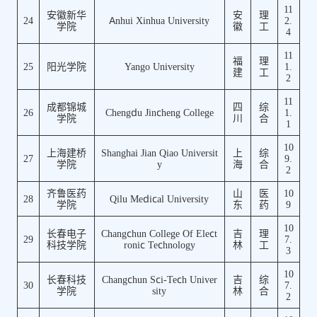
11
安徽新华
安
理
24
Anhui Xinhua University
2.
学院
徽
工
4
11
福
理
25
阳光学院
Yango University
1.
建
工
2
11
成都锦城
四
综
26
Chengdu Jincheng College
1.
学院
川
合
1
10
上海建桥
Shanghai Jian Qiao Universit
上
综
27
9.
学院
y
海
合
2
齐鲁医药
山
医
10
28
Qilu Medical University
学院
东
药
9
10
长春电子
Changchun College Of Elect
吉
理
29
7.
科技学院
ronic Technology
林
工
3
10
长春科技
Changchun Sci-Tech Univer
吉
综
30
7.
学院
sity
林
合
2