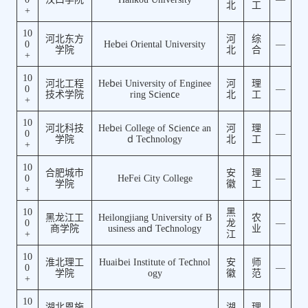
北
工
+
10
河北东方
河
综
0
Hebei Oriental University
—
学院
北
合
+
10
河北工程
Hebei University of Enginee
河
理
0
—
技术学院
ring Science
北
工
+
10
河北科技
Hebei College of Science an
河
理
0
—
学院
d Technology
北
工
+
10
合肥城市
安
理
0
HeFei City College
—
学院
徽
工
+
10
黑
黑龙江工
Heilongjiang University of B
农
0
龙
—
商学院
usiness and Technology
业
+
江
10
淮北理工
Huaibei Institute of Technol
安
师
0
—
学院
ogy
徽
范
+
10
湖北恩施
湖
理