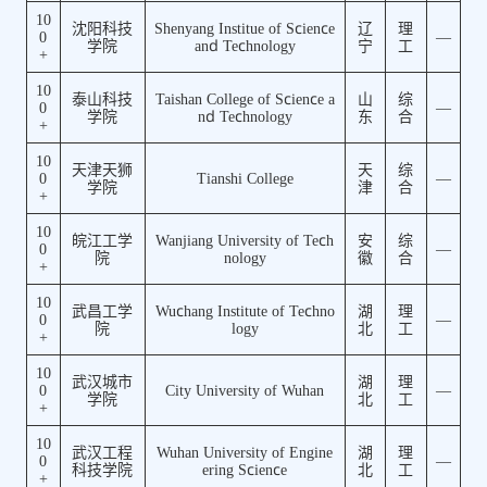
10
沈阳科技
Shenyang Institue of Science
辽
理
0
—
学院
and Technology
宁
工
+
10
泰山科技
Taishan College of Science a
山
综
0
—
学院
nd Technology
东
合
+
10
天津天狮
天
综
0
Tianshi College
—
学院
津
合
+
10
皖江工学
Wanjiang University of Tech
安
综
0
—
院
nology
徽
合
+
10
武昌工学
Wuchang Institute of Techno
湖
理
0
—
院
logy
北
工
+
10
武汉城市
湖
理
0
City University of Wuhan
—
学院
北
工
+
10
武汉工程
Wuhan University of Engine
湖
理
0
—
科技学院
ering Science
北
工
+