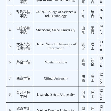
学院
东
合
8
16
珠海科技
Zhuhai College of Science a
广
综
3
5.
学院
nd Technology
东
合
9
14
山东协和
山
医
4
Shandong Xiehe University
7.
学院
东
药
2
13
大连东软
Dalian Neusoft University of
辽
理
5
4.
信息学院
Information
宁
工
8
13
贵
综
6
茅台学院
Moutai Institute
3.
州
合
6
12
陕
理
7
西京学院
Xijing University
8.
西
工
5
12
黄河科技
河
理
8
Huanghe S & T University
7.
学院
南
工
2
12
武汉东湖
湖
理
9
Wuhan Donghu University
6.