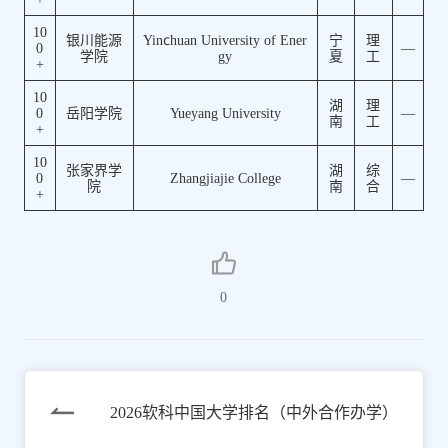
10
银川能源
Yinchuan University of Ener
宁
理
0
—
学院
gy
夏
工
+
10
湖
理
0
岳阳学院
Yueyang University
—
南
工
+
10
张家界学
湖
综
0
Zhangjiajie College
—
院
南
合
+
0
2026软科中国大学排名（中外合作办学）