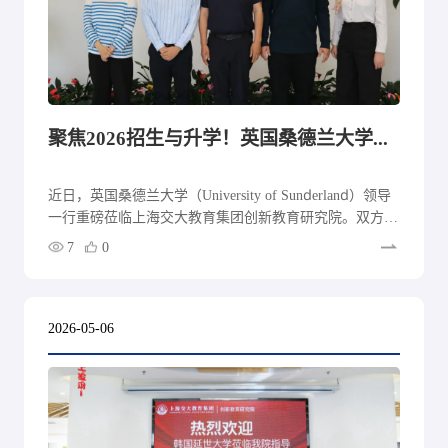
聚焦2026招生与升学！英国桑德兰大学代表团参访交大教育集团
近日，英国桑德兰大学（University of Sunderland）领导
一行重磅莅临上海交大教育集团创新教育研究院。双方就
2026年招生规划、教学计划落地，以及未来多领域的战略
7
0
合作方向，进行了深入且卓有成效的交流与探讨。
2026-05-06