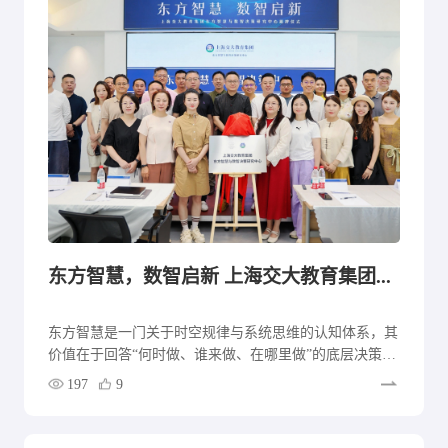
东方智慧，数智启新 上海交大教育集团东方智慧与数智决策研究中心揭牌成立
东方智慧是一门关于时空规律与系统思维的认知体系，其
价值在于回答“何时做、谁来做、在哪里做”的底层决策问
题。然而长期以来，这一领域处于两种极端状态之间：一
197
9
端是散落民间的个体化经验，依赖于口传心授和个人悟
性，无法被验证和复制；另一端是被过度神秘化，使其难
以进入现代学术体系。