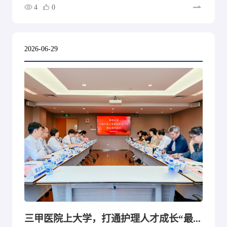
助理护士正式入职上海交通大学医学院附属儿童医院、复
4
0
旦大学附属眼耳鼻喉科医院、上海中医药大学附属光华医
院3家三甲医院，同时53名合作院校护理实习生进入同济
大学附属上海市肺科医院、上海交通大学医学院附属同仁
医院开展护理临床实习。医校协同、产教融合，一批上岗
2026-06-29
圆梦，一批临床砺技，共同在上海三甲医院扬帆起航。
三甲医院上大学，打通护理人才成长“最后一公里” 上海开放大学调研护理本科“工学合一”人才培养情况