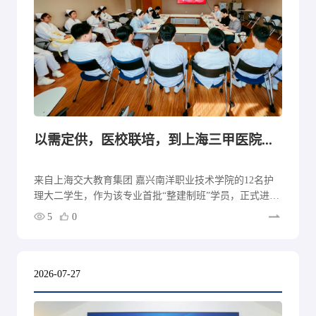
以需定供，医校联培，到上海三甲医院上大学——首批护理“整建制班”入科交大医学院附属同仁医院
来自上海交大教育集团 嘉兴南洋职业技术学院的12名护
理大二学生，作为该专业首批“整建制班”学员，正式进入
三甲医院临床岗位。这场由上海交大教育集团、嘉兴南洋
5
0
职业技术学院、上海开放大学交大昂立分校与上海市同仁
医院三方共同举办的入科仪式，标志着集团“全生命周期
护理人才培养体系”在优质三甲医院平台上迈出关键一
步。
2026-07-27