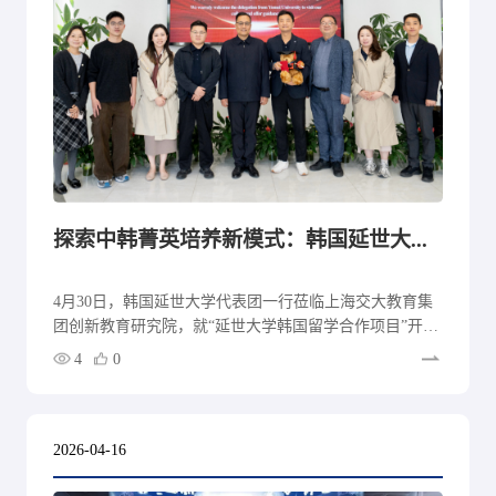
探索中韩菁英培养新模式：韩国延世大学代表团莅临交大教育集团洽谈
4月30日，韩国延世大学代表团一行莅临上海交大教育集
团创新教育研究院，就“延世大学韩国留学合作项目”开展
专题洽谈。双方共同探讨面向中韩两国优秀学生的协同育
4
0
人新模式。
2026-04-16